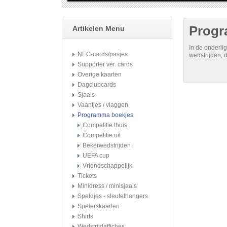
Progr
Artikelen Menu
In de onderli
NEC-cards/pasjes
wedstrijden, 
Supporter ver. cards
Overige kaarten
Dagclubcards
Sjaals
Vaantjes / vlaggen
Programma boekjes
Competitie thuis
Competitie uit
Bekerwedstrijden
UEFA cup
Vriendschappelijk
Tickets
Minidress / minisjaals
Speldjes - sleutelhangers
Spelerskaarten
Shirts
Wedstrijdaffiches