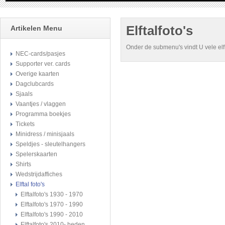
Elftalfoto's
Artikelen Menu
Onder de submenu's vindt U vele elft
NEC-cards/pasjes
Supporter ver. cards
Overige kaarten
Dagclubcards
Sjaals
Vaantjes / vlaggen
Programma boekjes
Tickets
Minidress / minisjaals
Speldjes - sleutelhangers
Spelerskaarten
Shirts
Wedstrijdaffiches
Elftal foto's
Elftalfoto's 1930 - 1970
Elftalfoto's 1970 - 1990
Elftalfoto's 1990 - 2010
Elftalfoto's 2010- heden